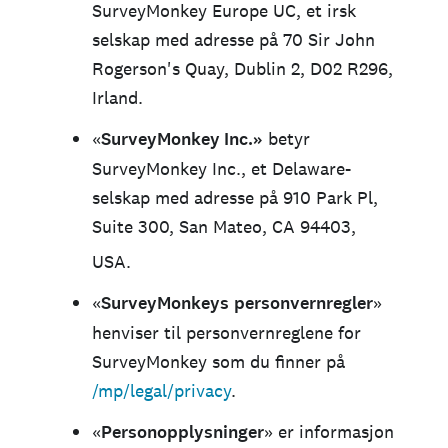
SurveyMonkey Europe UC, et irsk
selskap med adresse på 70 Sir John
Rogerson's Quay, Dublin 2, D02 R296,
Irland.
«
SurveyMonkey Inc.»
betyr
SurveyMonkey Inc., et Delaware-
selskap med adresse på 910 Park Pl,
Suite 300, San Mateo, CA 94403,
USA.
«
SurveyMonkeys
personvernregler
»
henviser til personvernreglene for
SurveyMonkey som du finner på
/mp/legal/privacy
.
«
Personopplysninger
» er informasjon