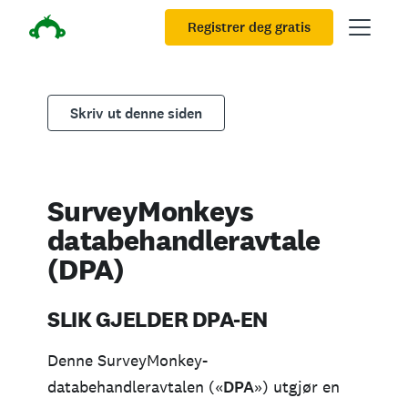
Registrer deg gratis
Skriv ut denne siden
SurveyMonkeys
databehandleravtale
(DPA)
SLIK GJELDER DPA-EN
Denne SurveyMonkey-
databehandleravtalen («
DPA
») utgjør en