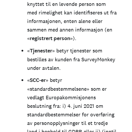
knyttet til en levende person som
med rimelighet kan identifiseres ut fra
informasjonen, enten alene eller
sammen med annen informasjon (en
«
registrert person
»).
«
Tjenester
» betyr tjenester som
bestilles av kunden fra SurveyMonkey
under avtalen.
«
SCC-er
» betyr
«standardbestemmelsene» som er
vedlagt Europakommisjonens
beslutning fra: i) 4. juni 2021 om
standardbestemmelser for overføring
av personopplysninger til et tredje
land i henhold til GDPR eller ii) (inntil