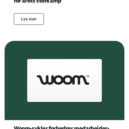
for årets storkamp
Les mer
Woom-sykler forbedrer medarbeider-