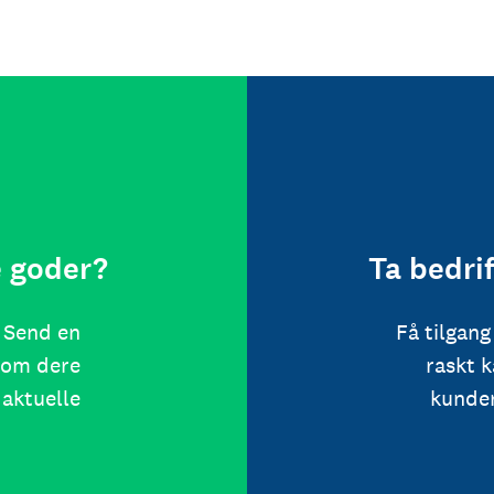
e goder?
Ta bedrif
. Send en
Få tilgang
t om dere
raskt 
 aktuelle
kunder