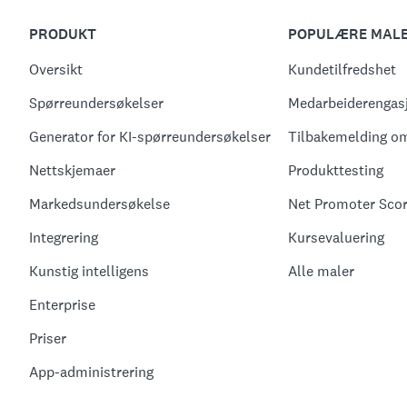
PRODUKT
POPULÆRE MAL
Oversikt
Kundetilfredshet
Spørreundersøkelser
Medarbeiderengas
Generator for KI-spørreundersøkelser
Tilbakemelding o
Nettskjemaer
Produkttesting
Markedsundersøkelse
Net Promoter Sco
Integrering
Kursevaluering
Kunstig intelligens
Alle maler
Enterprise
Priser
App-administrering