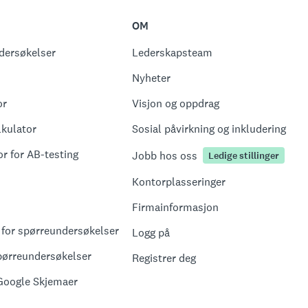
OM
ndersøkelser
Lederskapsteam
Nyheter
or
Visjon og oppdrag
lkulator
Sosial påvirkning og inkludering
or for AB-testing
Jobb hos oss
Ledige stillinger
Kontorplasseringer
Firmainformasjon
 for spørreundersøkelser
Logg på
spørreundersøkelser
Registrer deg
Google Skjemaer