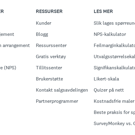
ER
RESSURSER
LES MER
Kunder
Slik lages spørreu
jement
Blogg
NPS-kalkulator
m arrangement
Ressurssenter
Feilmarginkalkulat
Gratis verktøy
Utvalgsstørrelseka
re (NPS)
Tillitssenter
Signifikanskalkulat
Brukerstøtte
Likert-skala
Kontakt salgsavdelingen
Quizer på nett
Partnerprogrammer
Kostnadsfrie maler
Beste praksis for 
SurveyMonkey vs. 