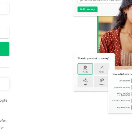
pple
våre
 e-