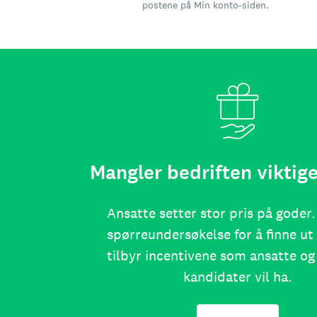
postene på Min konto-siden.
Mangler bedriften viktig
Ansatte setter stor pris på goder
spørreundersøkelse for å finne u
tilbyr incentivene som ansatte og
kandidater vil ha.