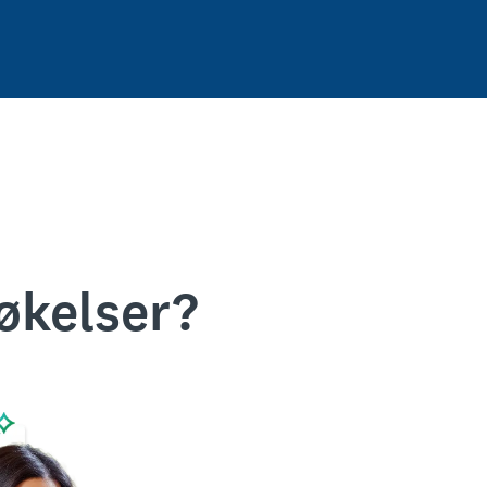
økelser?