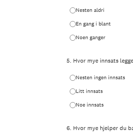
Nesten aldri
En gang i blant
Noen ganger
5
.
Hvor mye innsats legger
Nesten ingen innsats
Litt innsats
Noe innsats
6
.
Hvor mye hjelper du ba