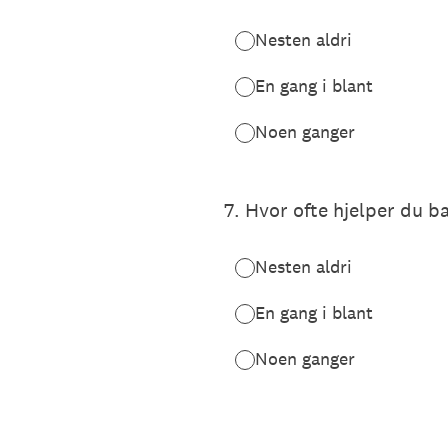
Nesten aldri
En gang i blant
Noen ganger
7
.
Hvor ofte hjelper du ba
Nesten aldri
En gang i blant
Noen ganger