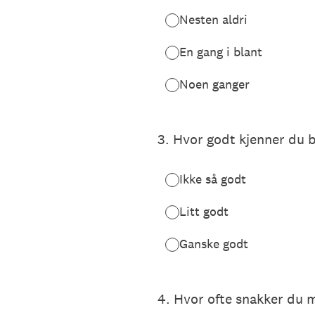
Nesten aldri
En gang i blant
Noen ganger
3
.
Hvor godt kjenner du 
Ikke så godt
Litt godt
Ganske godt
4
.
Hvor ofte snakker du m