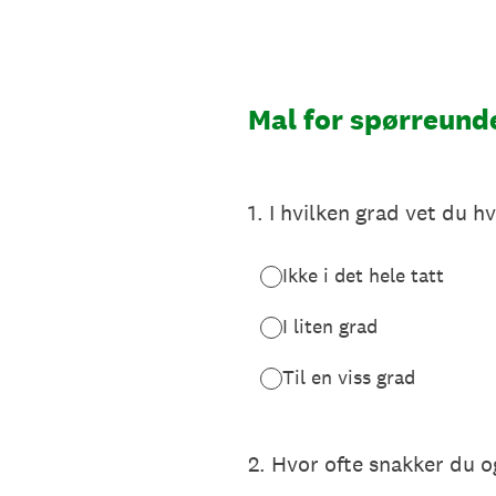
Hopp
rett
til
innhold
Mal for spørreund
1
.
I hvilken grad vet du h
Ikke i det hele tatt
I liten grad
Til en viss grad
2
.
Hvor ofte snakker du 