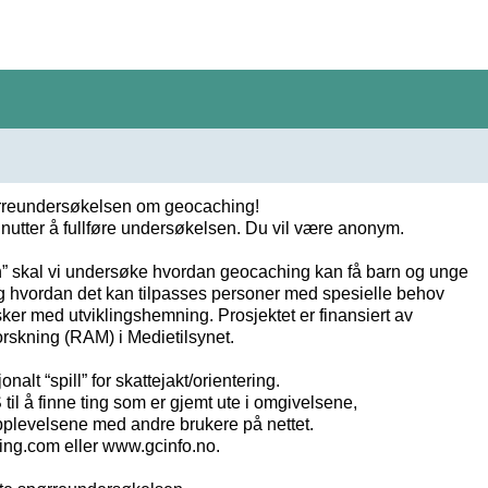
rreundersøkelsen om geocaching!
inutter å fullføre undersøkelsen. Du vil være anonym.
en” skal vi undersøke hvordan geocaching kan få barn og unge
e og hvordan det kan tilpasses personer med spesielle behov
r med utviklingshemning. Prosjektet er finansiert av
rskning (RAM) i Medietilsynet.
nalt “spill” for skattejakt/orientering.
til å finne ting som er gjemt ute i omgivelsene,
pplevelsene med andre brukere på nettet.
ng.com eller www.gcinfo.no.