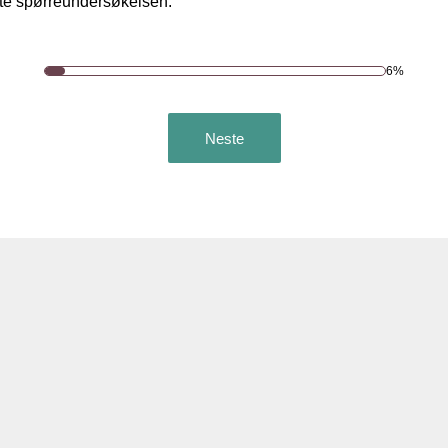
arte spørreundersøkelsen.
6%
Neste