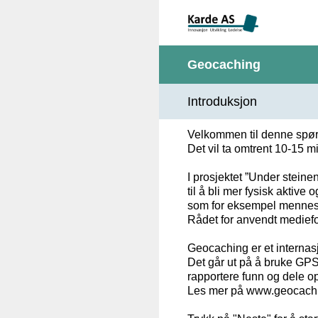
Hopp
rett
til
innhold
Geocaching
Introduksjon
Velkommen til denne spø
Det vil ta omtrent 10-15 m
I prosjektet ”Under stein
til å bli mer fysisk aktiv
som for eksempel menneske
Rådet for anvendt mediefo
Geocaching er et internasjo
Det går ut på å bruke GPS 
rapportere funn og dele o
Les mer på www.geocachi