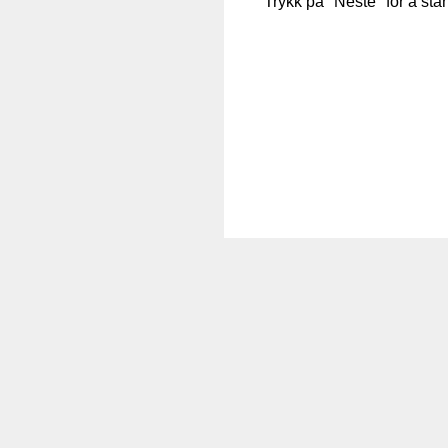
Trykk på "Neste" for å st