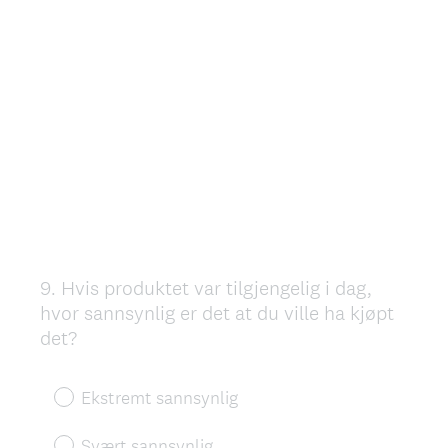
9
.
Hvis produktet var tilgjengelig i dag,
Question
hvor sannsynlig er det at du ville ha kjøpt
Title
det?
Ekstremt sannsynlig
Svært sannsynlig