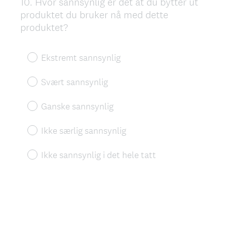
10
.
Hvor sannsynlig er det at du bytter ut
Question
produktet du bruker nå med dette
Title
produktet?
Ekstremt sannsynlig
Svært sannsynlig
Ganske sannsynlig
Ikke særlig sannsynlig
Ikke sannsynlig i det hele tatt