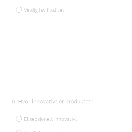
Veldig lav kvalitet
6
.
Hvor innovativt er produktet?
Question
Title
Eksepsjonelt innovativt