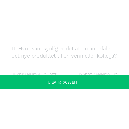
11
.
Hvor sannsynlig er det at du anbefaler
Question
det nye produktet til en venn eller kollega?
Title
IKKE SANNSYNLIG I DET
SVÆRT SANNSYNLIG
HELE TATT
0
av
13
besvart
0
1
2
3
4
5
6
7
8
9
10