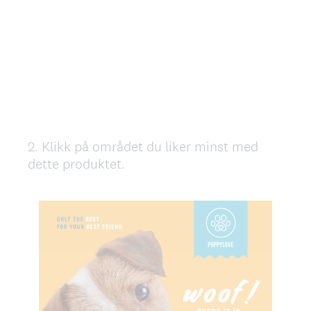
2
.
Klikk på området du liker minst med
Question
dette produktet.
Title