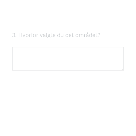
3
.
Hvorfor valgte du det området?
Question
Title