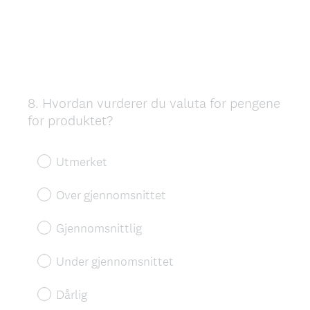
8
.
Hvordan vurderer du valuta for pengene
Question
for produktet?
Title
Utmerket
Over gjennomsnittet
Gjennomsnittlig
Under gjennomsnittet
Dårlig