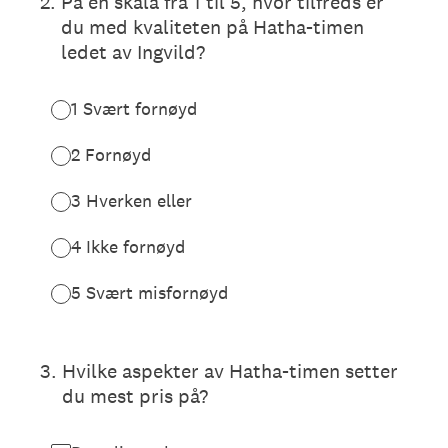
2
.
På en skala fra 1 til 5, hvor tilfreds er
du med kvaliteten på Hatha-timen
ledet av Ingvild?
1 Svært fornøyd
2 Fornøyd
3 Hverken eller
4 Ikke fornøyd
5 Svært misfornøyd
3
.
Hvilke aspekter av Hatha-timen setter
du mest pris på?