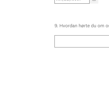
9
.
Hvordan hørte du om o
Question
Title