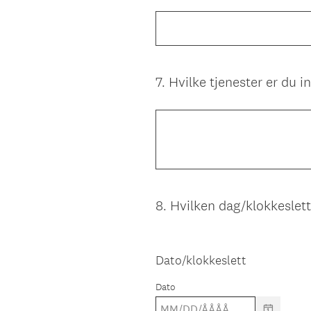
Title
7
.
Hvilke tjenester er du in
Question
Title
8
.
Hvilken dag/klokkeslett
Question
Title
Dato/klokkeslett
Dato