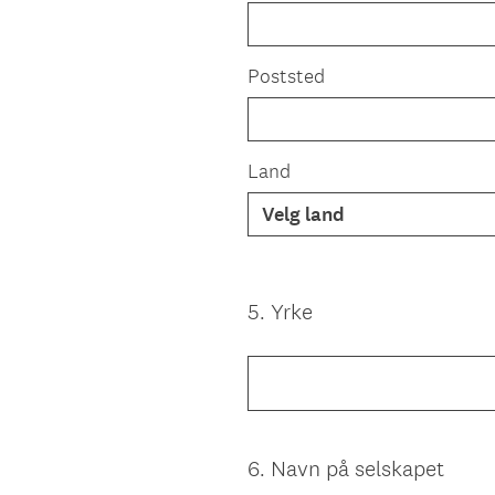
Poststed
Land
5
.
Yrke
Question
Title
6
.
Navn på selskapet
Question