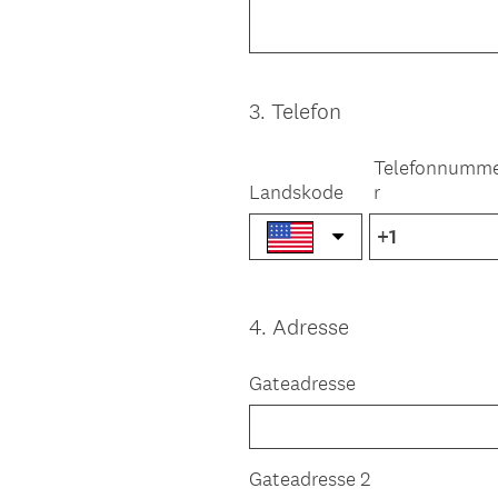
3
.
Telefon
Question
Title
Telefonnumm
Landskode
r
4
.
Adresse
Question
Title
Gateadresse
Gateadresse 2