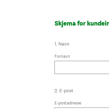
Skjema for kundei
1
.
Navn
Question
Title
Fornavn
2
.
E-post
Question
Title
E-postadresse