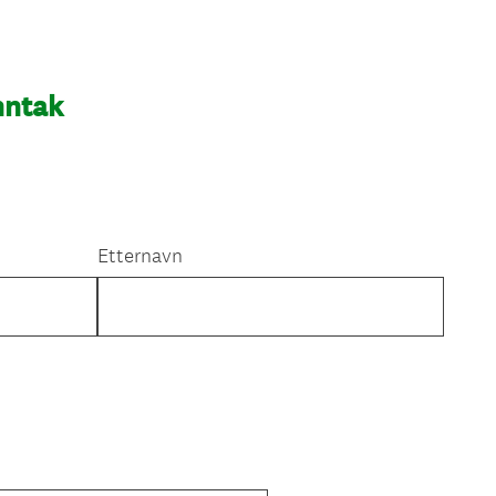
nntak
Etternavn