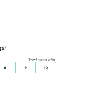
 kollega?
Svært sannsynlig
8
9
10