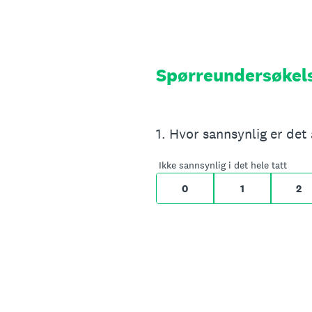
Hopp
rett
til
innhold
Spørreundersøkel
På en skala fra 0 til 10,
1
.
0 for Ikke sannsynlig i 
Ikke sannsynlig i det hele tatt
0
1
2