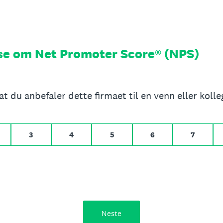
se om Net Promoter Score® (NPS)
Hvor sannsynlig er det at du anbefaler dette firmaet til en venn eller
det hele tatt, 10 for Svært sannsynlig
3
4
5
6
7
Neste