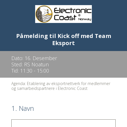
Påmelding til Kick off med Team
Eksport
Dato: 16. Desember
Sted: RS Noatun
Tid: 11:30 - 15:00
Agenda: Etablering av eksportnettverk for medlemmer
og samarbeidspartnere i Electronic Coast
1
.
Navn