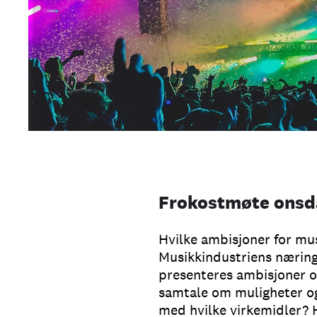
Frokostmøte onsda
Hvilke ambisjoner for mus
Musikkindustriens nærings
presenteres ambisjoner o
samtale om muligheter og 
med hvilke virkemidler? H