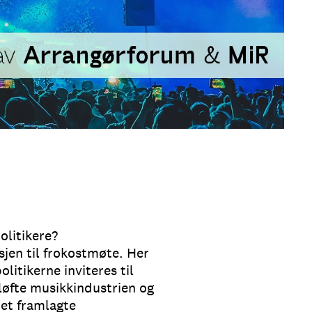
olitikere?
jen til frokostmøte. Her
itikerne inviteres til
 løfte musikkindustrien og
det framlagte