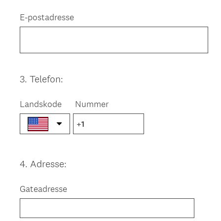
Title
E-postadresse
3
.
Telefon:
Question
Title
Landskode
Nummer
4
.
Adresse:
Question
Title
Gateadresse