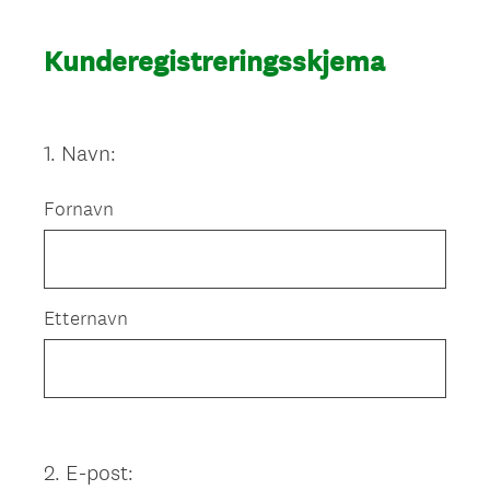
Kunderegistreringsskjema
1
.
Navn:
Question
Title
Fornavn
Etternavn
2
.
E-post:
Question